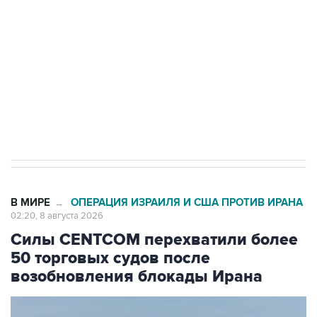
Беспилотные технологии и ИИ на службе у
электросетевых объектов и агрокомплексов
Социальная реклама, АНО «Национальные приоритеты».
ИНН 7725383515 Erid: F7NfYUJCUneVdwcydK6A
Кабмин РФ разрешил до 1 июля 2027 года
импорт, выпуск и обращение бензина Евро 2,
Евро 3, Евро 4
В МИРЕ
ОПЕРАЦИЯ ИЗРАИЛЯ И США ПРОТИВ ИРАНА
→
02:20, 8 августа 2026
Силы CENTCOM перехватили более
50 торговых судов после
возобновления блокады Ирана