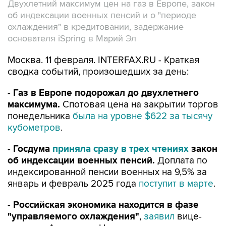
Двухлетний максимум цен на газ в Европе, закон
об индексации военных пенсий и о "периоде
охлаждения" в кредитовании, задержание
основателя iSpring в Марий Эл
Москва. 11 февраля. INTERFAX.RU - Краткая
сводка событий, произошедших за день:
-
Газ в Европе подорожал до двухлетнего
максимума.
Спотовая цена на закрытии торгов
понедельника
была на уровне $622 за тысячу
кубометров
.
-
Госдума
приняла сразу в трех чтениях
закон
об индексации военных пенсий.
Доплата по
индексированной пенсии военных на 9,5% за
январь и февраль 2025 года
поступит в марте
.
-
Российская экономика находится в фазе
"управляемого охлаждения"
,
заявил
вице-