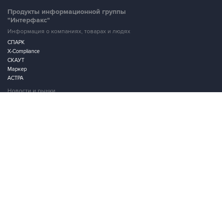
Продукты информационной группы
"Интерфакс"
Информация о компаниях, товарах и людях
СПАРК
X-Compliance
СКАУТ
Маркер
АСТРА
Новости и рынки
Новости "Интерфакса"
СКАН
RUDATA
Центр раскрытия корпоративной информации
Условия использования информации
Выходные данные
Дизайн – Motka.ru