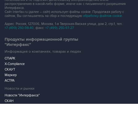
распространению в какой-либо форме, иначе как с письменного разрешения
Интерфакса.
Сайт Interfax.ru (далее – сайт) использует файлы cookie. Продолжая работу с
сайтом, Вы соглашаетесь на сбор и последующую
обработку файлов cookie
.
Адрес: Россия, 127006, Москва, 1-я Тверская-Ямская улица, дом 2, стр.1, тел.:
+7 (499) 250-98-40
, факс:
+7 (499) 250-97-27
Продукты информационной группы
"Интерфакс"
Информация о компаниях, товарах и людях
СПАРК
X-Compliance
СКАУТ
Маркер
АСТРА
Новости и рынки
Новости "Интерфакса"
СКАН
RUDATA
Центр раскрытия корпоративной информации