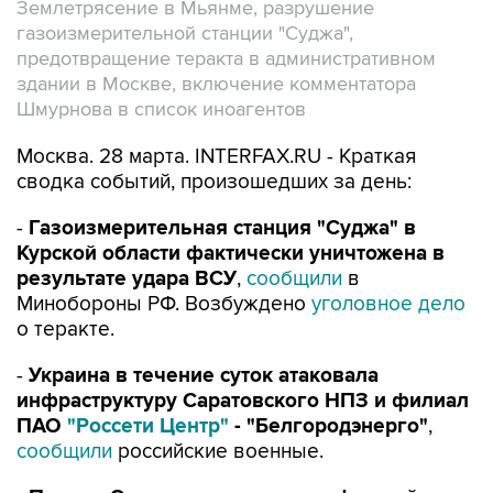
Землетрясение в Мьянме, разрушение
газоизмерительной станции "Суджа",
предотвращение теракта в административном
здании в Москве, включение комментатора
Шмурнова в список иноагентов
Москва. 28 марта. INTERFAX.RU - Краткая
сводка событий, произошедших за день:
-
Газоизмерительная станция "Суджа" в
Курской области фактически уничтожена в
результате удара ВСУ
,
сообщили
в
Минобороны РФ. Возбуждено
уголовное дело
о теракте.
-
Украина в течение суток атаковала
инфраструктуру Саратовского НПЗ и филиал
ПАО
"Россети Центр"
- "Белгородэнерго"
,
сообщили
российские военные.