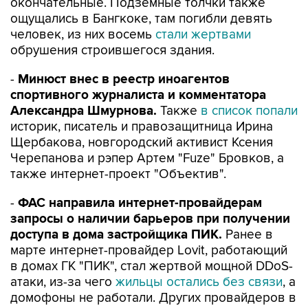
окончательные. Подземные толчки также
ощущались в Бангкоке, там погибли девять
человек, из них восемь
стали жертвами
обрушения строившегося здания.
-
Минюст внес в реестр иноагентов
спортивного журналиста и комментатора
Александра Шмурнова.
Также
в список попали
историк, писатель и правозащитница Ирина
Щербакова, новгородский активист Ксения
Черепанова и рэпер Артем "Fuze" Бровков, а
также интернет-проект "Объектив".
-
ФАС направила интернет-провайдерам
запросы о наличии барьеров при получении
доступа в дома застройщика ПИК.
Ранее в
марте интернет-провайдер Lovit, работающий
в домах ГК "ПИК", стал жертвой мощной DDoS-
атаки, из-за чего
жильцы остались без связи
, а
домофоны не работали. Других провайдеров в