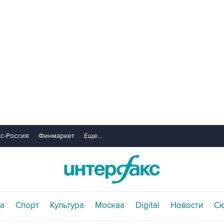
с-Россия
Финмаркет
Еще...
а
Спорт
Культура
Москва
Digital
Новости
С