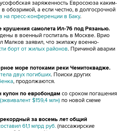
 русофобская заряженность Евросоюза каким-
 в обозримой, а если честно, в долгосрочной
в на пресс-конференции в Баку
.
е крушения самолета Ил-76 под Рязанью.
едены в военный госпиталь в Москве. Врио
л Малков заявил, что экипажу военно-
сти борт от жилых районов
. Причиной аварии
ерное море потоками реки Чемитоквадже.
ы
тела двух погибших
. Поиски других
бенка
, продолжаются.
 купон по евробондам
со сроком погашения
(эквивалент $159,4 млн)
по новой схеме
 рекордный за восемь лет общий
составил 61,1 млрд руб.
(пассажирские