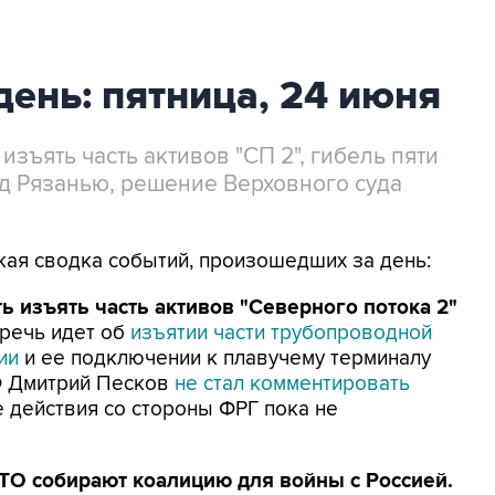
день: пятница, 24 июня
изъять часть активов "СП 2", гибель пяти
од Рязанью, решение Верховного суда
ткая сводка событий, произошедших за день:
 изъять часть активов "Северного потока 2"
 речь идет об
изъятии части трубопроводной
ии
и ее подключении к плавучему терминалу
Ф Дмитрий Песков
не стал комментировать
е действия со стороны ФРГ пока не
ТО собирают коалицию для войны с Россией.