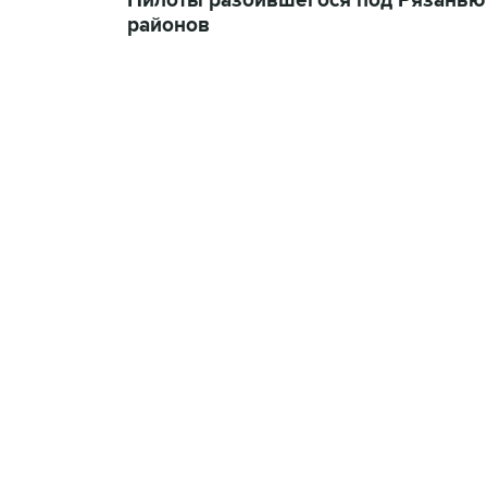
Пилоты разбившегося под Рязанью 
районов
23:28, 5 августа 2026