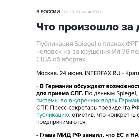
В РОССИИ
20:30, 24 июня 2022
Что произошло за 
Публикация Spiegel о планах ФРГ 
человек из-за крушения Ил-76 п
США об абортах
Москва. 24 июня. INTERFAX.RU - Кра
-
В Германии обсуждают возможность
для приема СПГ.
По данным Spiegel,
системы во внутренних водах Герман
СПГ. Пресс-секретарь президента Р
публикацию
, отметив, что конкретны
предпринимаются.
-
Глава МИД РФ заявил, что ЕС и НА