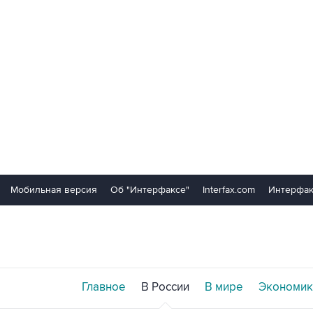
Мобильная версия
Об "Интерфаксе"
Interfax.com
Интерфак
Главное
В России
В мире
Экономик