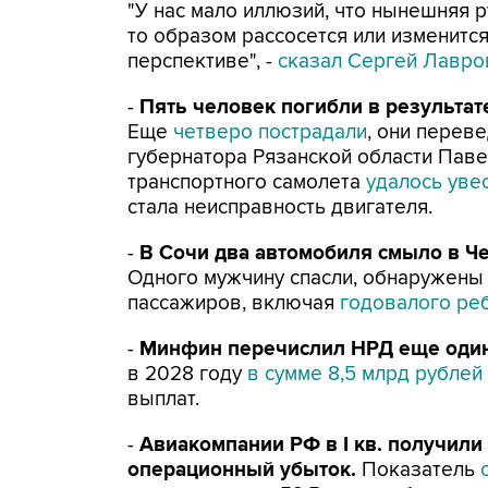
"У нас мало иллюзий, что нынешняя
то образом рассосется или изменится
перспективе", -
сказал Сергей Лавро
-
Пять человек погибли в результат
Еще
четверо пострадали
, они перев
губернатора Рязанской области Паве
транспортного самолета
удалось уве
стала неисправность двигателя.
-
В Сочи два автомобиля смыло в Ч
Одного мужчину спасли, обнаружен
пассажиров, включая
годовалого ре
-
Минфин перечислил НРД еще один
в 2028 году
в сумме 8,5 млрд рублей 
выплат.
-
Авиакомпании РФ в I кв. получили
операционный убыток.
Показатель