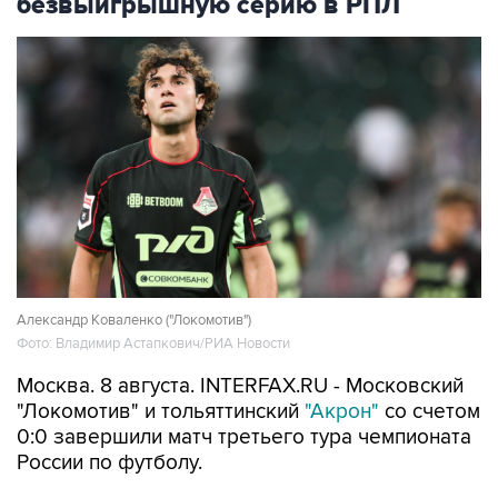
безвыигрышную серию в РПЛ
Александр Коваленко ("Локомотив")
Фото: Владимир Астапкович/РИА Новости
Москва. 8 августа. INTERFAX.RU - Московский
"Локомотив" и тольяттинский
"Акрон"
со счетом
0:0 завершили матч третьего тура чемпионата
России по футболу.