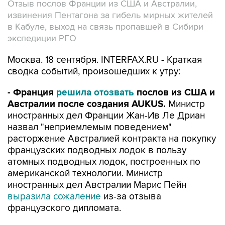
Отзыв послов Франции из США и Австралии,
извинения Пентагона за гибель мирных жителей
в Кабуле, выход на связь пропавшей в Сибири
экспедиции РГО
Москва. 18 сентября. INTERFAX.RU - Краткая
сводка событий, произошедших к утру:
- Франция
решила отозвать
послов из США и
Австралии после создания AUKUS.
Министр
иностранных дел Франции Жан-Ив Ле Дриан
назвал "неприемлемым поведением"
расторжение Австралией контракта на покупку
французских подводных лодок в пользу
атомных подводных лодок, построенных по
американской технологии. Министр
иностранных дел Австралии Марис Пейн
выразила сожаление
из-за отзыва
французского дипломата.