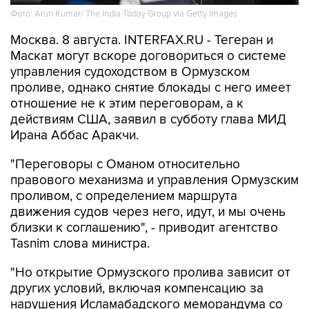
Фото: Arun Kumar/ The India Today Group via Getty Images
Москва. 8 августа. INTERFAX.RU - Тегеран и
Маскат могут вскоре договориться о системе
управления судоходством в Ормузском
проливе, однако снятие блокады с него имеет
отношение не к этим переговорам, а к
действиям США, заявил в субботу глава МИД
Ирана Аббас Аракчи.
"Переговоры с Оманом относительно
правового механизма и управления Ормузским
проливом, с определением маршрута
движения судов через него, идут, и мы очень
близки к соглашению", - приводит агентство
Tasnim слова министра.
"Но открытие Ормузского пролива зависит от
других условий, включая компенсацию за
нарушения Исламабадского меморандума со