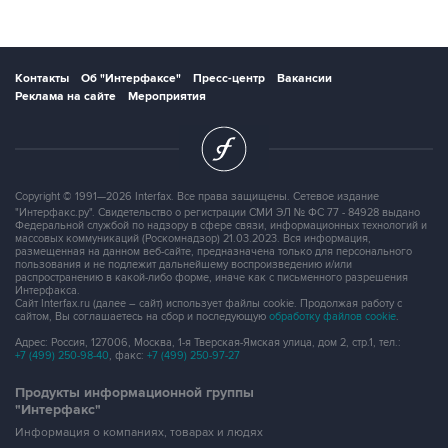
Контакты
Об "Интерфаксе"
Пресс-центр
Вакансии
Реклама на сайте
Мероприятия
Copyright © 1991—2026 Interfax. Все права защищены. Сетевое издание
"Интерфакс.ру". Свидетельство о регистрации СМИ ЭЛ № ФС 77 - 84928 выдано
Федеральной службой по надзору в сфере связи, информационных технологий и
массовых коммуникаций (Роскомнадзор) 21.03.2023. Вся информация,
размещенная на данном веб-сайте, предназначена только для персонального
пользования и не подлежит дальнейшему воспроизведению и/или
распространению в какой-либо форме, иначе как с письменного разрешения
Интерфакса.
Сайт Interfax.ru (далее – сайт) использует файлы cookie. Продолжая работу с
сайтом, Вы соглашаетесь на сбор и последующую
обработку файлов cookie
.
Адрес: Россия, 127006, Москва, 1-я Тверская-Ямская улица, дом 2, стр.1, тел.:
+7 (499) 250-98-40
, факс:
+7 (499) 250-97-27
Продукты информационной группы
"Интерфакс"
Информация о компаниях, товарах и людях
СПАРК
X-Compliance