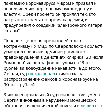
властям. Среди прочего он проклял тех, кто
закрывает храмы во время пандемии, и
предупредил о создании "электронного лагеря
сатаны".
Позднее Центр по противодействию
экстремизму ГУ МВД по Свердловской области
усмотрел признаки административного
правонарушения в действиях клирика. 20 июля
Романов был оштрафован судом на 18 тыс.
рублей за возбуждение ненависти, а до этого,
7 июля, суд
оштрафовал
схимонаха за
распространение фейков о коронавирусе на
90 тыс. рублей.
3 июля епархиальный суд признал схиигумена
Сергия виновным в нарушении монашеских
обетов и священнической присяги и
лишил его
сана
. Несмотря на это, Романов
отказался
покидать
монастырь. Также он призвал