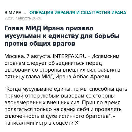
В МИРЕ
ОПЕРАЦИЯ ИЗРАИЛЯ И США ПРОТИВ ИРАНА
→
22:31, 7 августа 2026
Глава МИД Ирана призвал
мусульман к единству для борьбы
против общих врагов
Москва. 7 августа. INTERFAX.RU - Исламским
странам следует объединиться перед
вызовами со стороны внешних сил, заявил в
пятницу глава МИД Ирана Аббас Аракчи.
"Когда мусульмане едины, то мы способны дать
прямой отпор любым вызовам со стороны
злонамеренных внешних сил. Пришло время
полагаться только на самих себя и проявлять
сплоченность в духе истинного братства", -
написал министр в соцсети Х.
Он также похвалил действия вооруженных сил
Ирана в противостоянии с США.