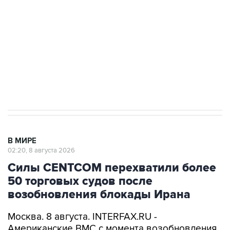
Социальная реклама, АНО «Национальные приоритеты».
ИНН 7725383515 Erid: F7NfYUJCUneVdwcydK6A
Кабмин РФ разрешил до 1 июля 2027 года
импорт, выпуск и обращение бензина Евро 2,
Евро 3, Евро 4
В МИРЕ
02:20, 8 августа 2026
Силы CENTCOM перехватили более
50 торговых судов после
возобновления блокады Ирана
Москва. 8 августа. INTERFAX.RU -
Американские ВМС с момента возобновления
морской блокады Ирана перехватили уже 51