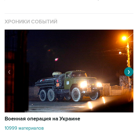
ХРОНИКИ СОБЫТИЙ
❮
❯
Военная операция на Украине
О
10999 материалов
3