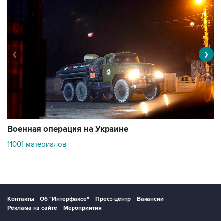
❮
❯
Военная операция на Украине
О
11001 материалов
3
Контакты
Об "Интерфаксе"
Пресс-центр
Вакансии
Реклама на сайте
Мероприятия