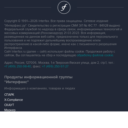
Copyright © 1991—2026 Interfax. Все права защищены. Сетевое издание
"Интерфакс.ру". Свидетельство о регистрации СМИ ЭЛ № ФС 77 - 84928 выдано
Федеральной службой по надзору в сфере связи, информационных технологий и
массовых коммуникаций (Роскомнадзор) 21.03.2023. Вся информация,
размещенная на данном веб-сайте, предназначена только для персонального
пользования и не подлежит дальнейшему воспроизведению и/или
распространению в какой-либо форме, иначе как с письменного разрешения
Интерфакса.
Сайт Interfax.ru (далее – сайт) использует файлы cookie. Продолжая работу с
сайтом, Вы соглашаетесь на сбор и последующую
обработку файлов cookie
.
Адрес: Россия, 127006, Москва, 1-я Тверская-Ямская улица, дом 2, стр.1, тел.:
+7 (499) 250-98-40
, факс:
+7 (499) 250-97-27
Продукты информационной группы
"Интерфакс"
Информация о компаниях, товарах и людях
СПАРК
X-Compliance
СКАУТ
Маркер
АСТРА
Новости и рынки
Новости "Интерфакса"
СКАН
RUDATA