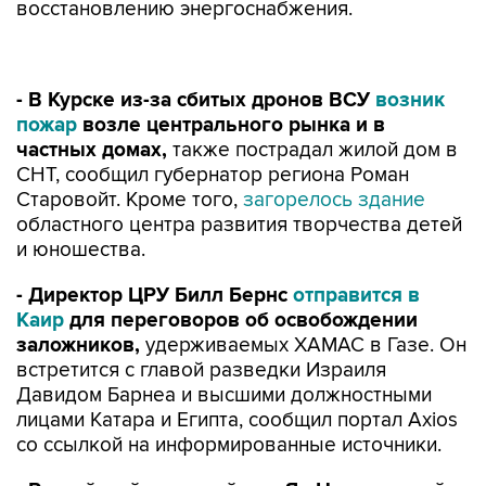
восстановлению энергоснабжения.
- В Курске из-за сбитых дронов ВСУ
возник
пожар
возле центрального рынка и в
частных домах,
также пострадал жилой дом в
СНТ, сообщил губернатор региона Роман
Старовойт. Кроме того,
загорелось здание
областного центра развития творчества детей
и юношества.
- Директор ЦРУ Билл Бернс
отправится в
Каир
для переговоров об освобождении
заложников,
удерживаемых ХАМАС в Газе. Он
встретится с главой разведки Израиля
Давидом Барнеа и высшими должностными
лицами Катара и Египта, сообщил портал Axios
со ссылкой на информированные источники.
- Российский гроссмейстер Ян Непомнящий
завершил вничью
партию первого тура