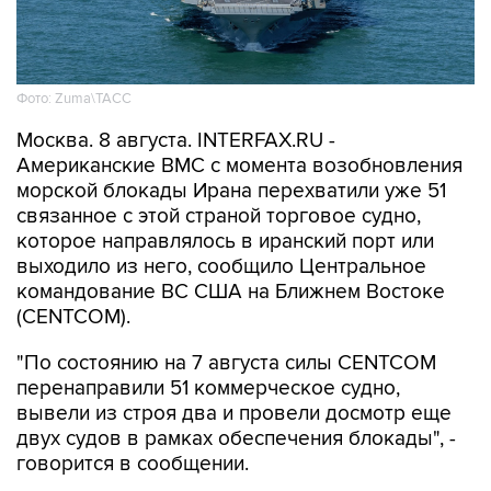
Фото: Zuma\ТАСС
Москва. 8 августа. INTERFAX.RU -
Американские ВМС с момента возобновления
морской блокады Ирана перехватили уже 51
связанное с этой страной торговое судно,
которое направлялось в иранский порт или
выходило из него, сообщило Центральное
командование ВС США на Ближнем Востоке
(CENTCOM).
"По состоянию на 7 августа силы CENTCOM
перенаправили 51 коммерческое судно,
вывели из строя два и провели досмотр еще
двух судов в рамках обеспечения блокады", -
говорится в сообщении.
ВМС США 14 июля
возобновили
военно-
морскую блокаду судов, следующих в