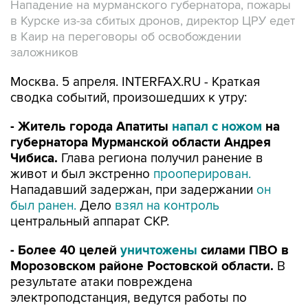
Нападение на мурманского губернатора, пожары
в Курске из-за сбитых дронов, директор ЦРУ едет
в Каир на переговоры об освобождении
заложников
Москва. 5 апреля. INTERFAX.RU - Краткая
сводка событий, произошедших к утру:
- Житель города Апатиты
напал с ножом
на
губернатора Мурманской области Андрея
Чибиса.
Глава региона получил ранение в
живот и был экстренно
прооперирован.
Нападавший задержан, при задержании
он
был ранен.
Дело
взял на контроль
центральный аппарат СКР.
- Более 40 целей
уничтожены
силами ПВО в
Морозовском районе Ростовской области.
В
результате атаки повреждена
электроподстанция, ведутся работы по