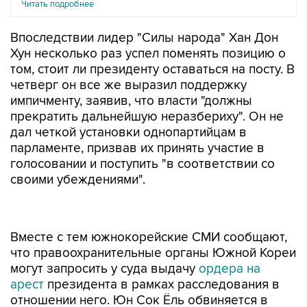
Читать подробнее
Впоследствии лидер "Силы народа" Хан Дон
Хун несколько раз успел поменять позицию о
том, стоит ли президенту оставаться на посту. В
четверг он все же выразил поддержку
импичменту, заявив, что власти "должны
прекратить дальнейшую неразбериху". Он не
дал четкой установки однопартийцам в
парламенте, призвав их принять участие в
голосовании и поступить "в соответствии со
своими убеждениями".
Вместе с тем южнокорейские СМИ сообщают,
что правоохранительные органы Южной Кореи
могут запросить у суда выдачу
ордера на
арест
президента в рамках расследования в
отношении него. Юн Сок Ёль обвиняется в
попытке мятежа. Также в полиции
рассматривают возможность запроса на