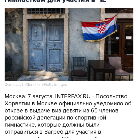
Фото: Jay L Clendenin/Getty Images
Москва. 7 августа. INTERFAX.RU - Посольство
Хорватии в Москве официально уведомило об
отказе в выдаче виз девяти из 65 членов
российской делегации по спортивной
гимнастике, которые должны были
отправиться в Загреб для участия в
чемпионате Европы. Об этом сообщает пресс-
служба Федерации гимнастики России.