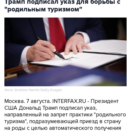
Фото: Andrew Harnik/Getty Images
Москва. 7 августа. INTERFAX.RU - Президент
США Дональд Трамп подписал указ,
направленный на запрет практики "родильного
туризма", подразумевающей приезд в страну
на роды с целью автоматического получения
ребенком американского гражданства,
сообщается
на сайте Белого дома.