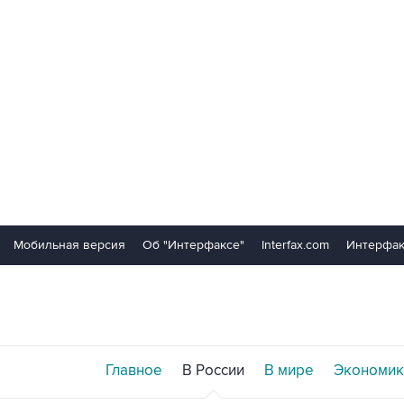
Мобильная версия
Об "Интерфаксе"
Interfax.com
Интерфак
Главное
В России
В мире
Экономик