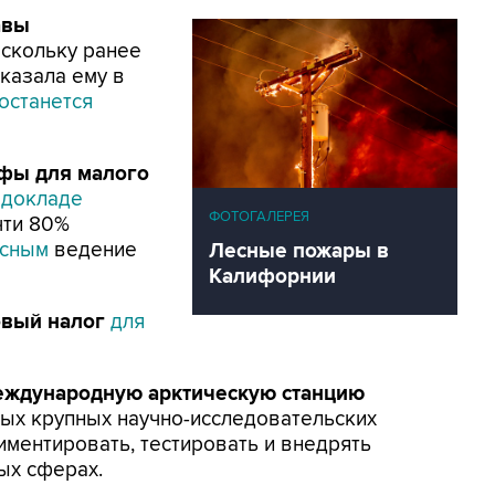
авы
оскольку ранее
казала ему в
останется
афы для малого
 докладе
ФОТОГАЛЕРЕЯ
чти 80%
асным
ведение
Лесные пожары в
Калифорнии
овый налог
для
международную арктическую станцию
ых крупных научно-исследовательских
иментировать, тестировать и внедрять
ых сферах.