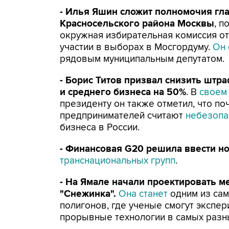
- Илья Яшин сложит полномочия гл
Красносельского района Москвы
, п
окружная избирательная комиссия от
участии в выборах в Мосгордуму.
Он 
рядовым муниципальным депутатом.
- Борис Титов призвал снизить штр
и среднего бизнеса на 50%
. В
своем
президенту он также отметил, что по
предпринимателей считают
небезоп
бизнеса в России.
- Финансовая G20 решила ввести н
транснациональных групп
.
- На Ямале начали проектировать 
"Снежинка".
Она станет
одним из сам
полигонов, где ученые смогут экспер
прорывные технологии в самых разн