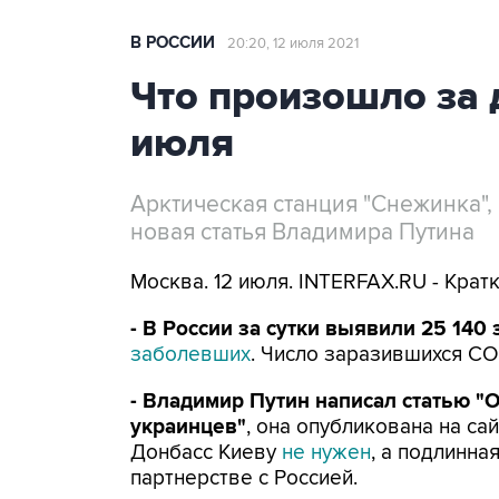
В РОССИИ
20:20, 12 июля 2021
Что произошло за 
июля
Арктическая станция "Снежинка",
новая статья Владимира Путина
Москва. 12 июля. INTERFAX.RU - Крат
- В России за сутки выявили 25 14
заболевших
. Число заразившихся CO
- Владимир Путин написал статью "
украинцев"
, она опубликована на сай
Донбасс Киеву
не нужен
, а подлинн
партнерстве с Россией.