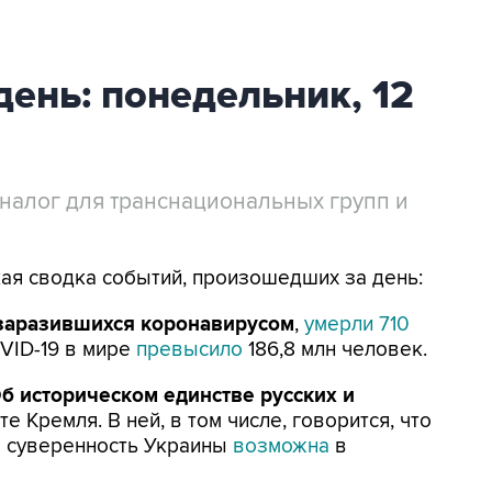
день: понедельник, 12
 налог для транснациональных групп и
кая сводка событий, произошедших за день:
0 заразившихся коронавирусом
,
умерли 710
VID-19 в мире
превысило
186,8 млн человек.
Об историческом единстве русских и
те Кремля. В ней, в том числе, говорится, что
ая суверенность Украины
возможна
в