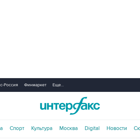
с-Россия
Финмаркет
Еще...
а
Спорт
Культура
Москва
Digital
Новости
С