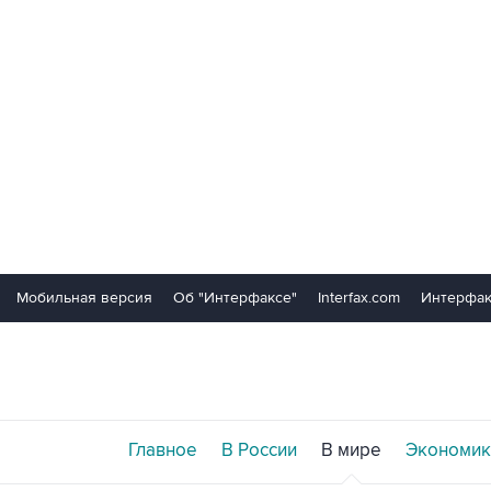
Мобильная версия
Об "Интерфаксе"
Interfax.com
Интерфак
Главное
В России
В мире
Экономик