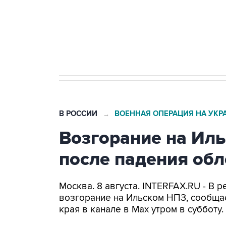
Кабмин РФ разрешил до 1 июля 
бензина Евро 2, Евро 3, Евро 4
В РОССИИ
ВОЕННАЯ ОПЕРАЦИЯ НА УКР
→
Возгорание на Ил
после падения об
Москва. 8 августа. INTERFAX.RU - В
возгорание на Ильском НПЗ, сообща
края в канале в Max утром в субботу.