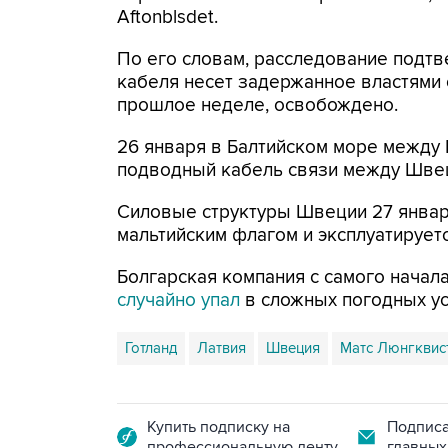
Aftonblsdet.
По его словам, расследование подтв
кабеля несет задержанное властями 
прошлое неделе, освобождено.
26 января в Балтийском море между 
подводный кабель связи между Швец
Силовые структуры Швеции 27 янва
мальтийским флагом и эксплуатирует
Болгарская компания с самого начала
случайно упал
в сложных погодных ус
Готланд
Латвия
Швеция
Матс Люнгквис
Купить подписку на
Подписа
профессиональную ленту
главных