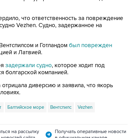
ердило, что ответственность за повреждение
судно Vezhen. Судно, задержанное на
Вентспилсом и Готландом
был поврежден
ией и Латвией.
ря
задержали судно
, которое ходит под
ся болгарской компанией.
 отрицала диверсию и заявила, что якорь
ловиях.
т
Балтийское море
Вентспилс
Vezhen
ться на рассылку
Получать оперативные новости
 новостей сайта
в официальном канале