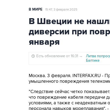
В МИРЕ
15:47, 3 февраля 2025
В Швеции не нашл
диверсии при пов
января
Есть обновление от 16:31
→
Литва попроси
Балтике
Москва. 3 февраля. INTERFAX.RU - П
умышленного повреждения телекомм
"Следствие сейчас четко показывает,
что повреждение кабеля передачи д
условиями, а также с неадекватным 
персонала навыков мореплавания", -