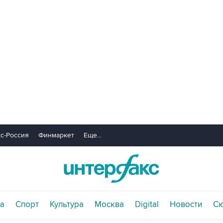
с-Россия
Финмаркет
Еще...
а
Спорт
Культура
Москва
Digital
Новости
С