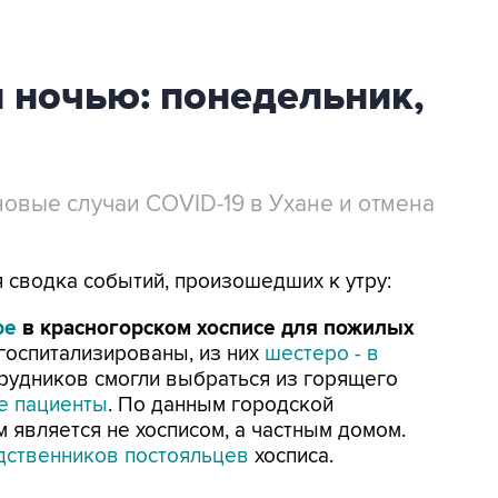
й ночью: понедельник,
овые случаи COVID-19 в Ухане и отмена
ая сводка событий, произошедших к утру:
ре
в красногорском хосписе для пожилых
госпитализированы, из них
шестеро - в
отрудников смогли выбраться из горящего
е пациенты
. По данным городской
 является не хосписом, а частным домом.
дственников постояльцев
хосписа.