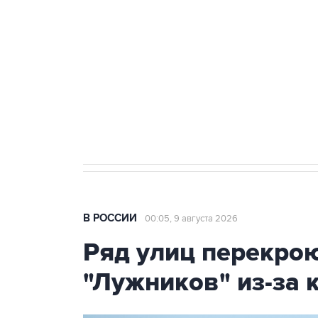
Беспилотные технологии и ИИ н
агрокомплексов
Социальная реклама, АНО «Национальные приоритеты».
И
Кабмин РФ разрешил до 1 июля 
бензина Евро 2, Евро 3, Евро 4
В РОССИИ
00:05, 9 августа 2026
Ряд улиц перекрою
"Лужников" из-за 