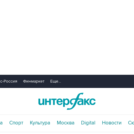
с-Россия
Финмаркет
Еще...
а
Спорт
Культура
Москва
Digital
Новости
С