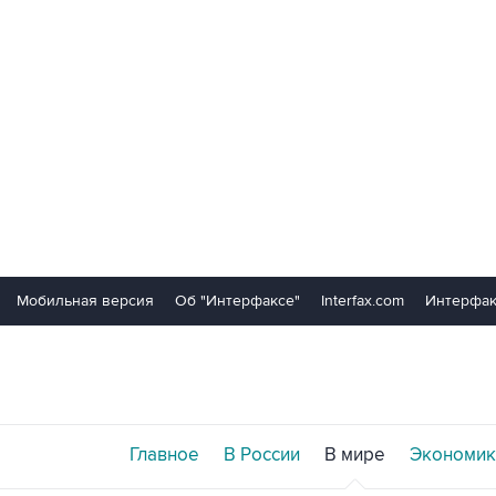
Мобильная версия
Об "Интерфаксе"
Interfax.com
Интерфак
Главное
В России
В мире
Экономик