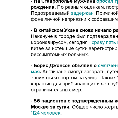
- На Ставрополье мужчина
бросил г
рождения.
По разным оценкам, пост
Подозреваемый
задержан
. Причино
фоне личной неприязни к собравши
- В китайском Ухане снова начало 
Накануне в городе был подтвержде
коронавирусом, сегодня -
сразу пять
Китае за истекшие сутки зарегистрир
бессимптомных больных.
- Борис Джонсон объявил о
смягчен
мая
.
Англичане смогут загорать, пут
заниматься спортом на улице. Также
карантин для прибывающих из-за ру
ограничительных мер.
- 56 пациентов с подтвержденным 
Москве за сутки.
Общее число жертв
1124 человек
.