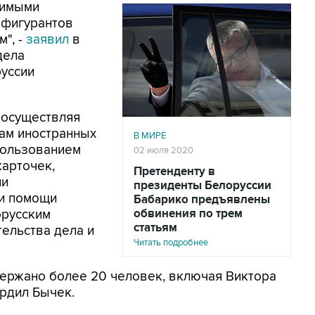
жимыми
 фигурантов
м", -
заявил
в
дела
руссии
, осуществляя
ам иностранных
В МИРЕ
пользованием
02 июля 2020
карточек,
Претенденту в
ли
президенты Белоруссии
ри помощи
Бабарико предъявлены
орусским
обвинения по трем
статьям
тельства дела и
Читать подробнее
держано более 20 человек, включая Виктора
ердил Бычек.