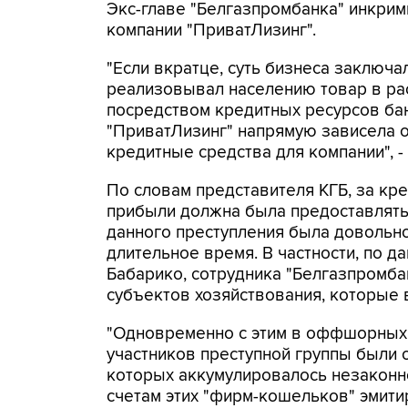
Экс-главе "Белгазпромбанка" инкри
компании "ПриватЛизинг".
"Если вкратце, суть бизнеса заключ
реализовывал населению товар в рас
посредством кредитных ресурсов бан
"ПриватЛизинг" напрямую зависела о
кредитные средства для компании", -
По словам представителя КГБ, за кр
прибыли должна была предоставляться
данного преступления была довольно
длительное время. В частности, по д
Бабарико, сотрудника "Белгазпромб
субъектов хозяйствования, которые 
"Одновременно с этим в оффшорных 
участников преступной группы были
которых аккумулировалось незаконн
счетам этих "фирм-кошельков" эмитир