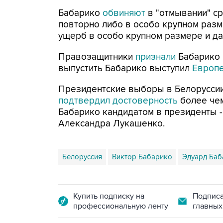
Бабарико
обвиняют
в "отмывании" с
повторно либо в особо крупном разм
ущерб в особо крупном размере и да
Правозащитники
признали
Бабарико 
выпустить Бабарико выступил
Европе
Президентские выборы в Белоруссии
подтвердил достоверность
более чем
Бабарико кандидатом в президенты 
Александра Лукашенко.
Белоруссия
Виктор Бабарико
Эдуард Баб
Купить подписку на
Подписа
профессиональную ленту
главных