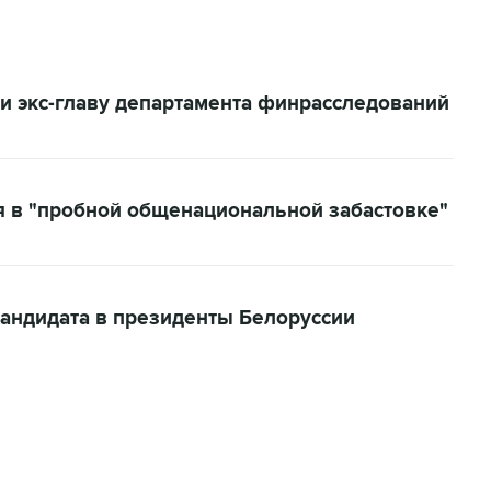
и экс-главу департамента финрасследований
я в "пробной общенациональной забастовке"
кандидата в президенты Белоруссии