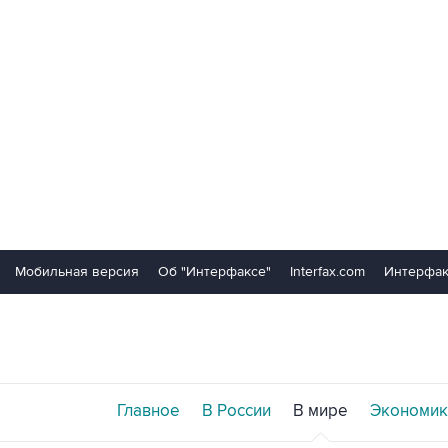
Мобильная версия
Об "Интерфаксе"
Interfax.com
Интерфак
Главное
В России
В мире
Экономик