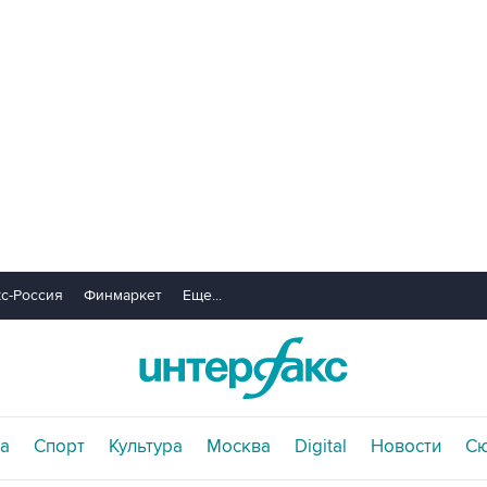
с-Россия
Финмаркет
Еще...
а
Спорт
Культура
Москва
Digital
Новости
С