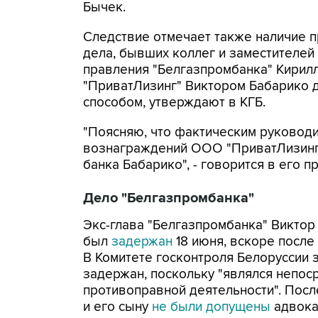
Бычек.
Следствие отмечает также наличие п
дела, бывших коллег и заместителей 
правления "Белгазпромбанка" Кирил
"ПриватЛизинг" Виктором Бабарико 
способом, утверждают в КГБ.
"Поясняю, что фактическим руковод
вознаграждений ООО "ПриватЛизинг
банка Бабарико", - говорится в его 
Дело "Белгазпромбанка"
Экс-глава "Белгазпромбанка" Виктор
был
задержан
18 июня, вскоре после
В Комитете госконтроля Белоруссии 
задержан, поскольку "являлся непо
противоправной деятельности". Пос
и его сыну
не были допущены
адвока