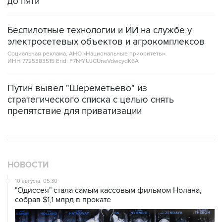
Беспилотные технологии и ИИ на службе у
электросетевых объектов и агрокомплексов
Социальная реклама, АНО «Национальные приоритеты».
ИНН 7725383515 Erid: F7NfYUJCUneVdwcydK6A
Путин вывел "Шереметьево" из
стратегического списка с целью снять
препятствие для приватизации
НОВОСТИ
10 августа, 05:30
"Одиссея" стала самым кассовым фильмом Нолана,
собрав $1,1 млрд в прокате