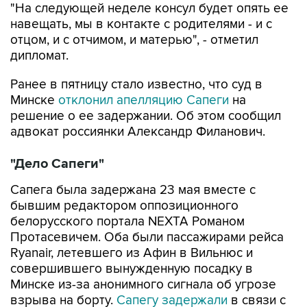
отцом, и с отчимом, и матерью", - отметил
дипломат.
Ранее в пятницу стало известно, что суд в
Минске
отклонил апелляцию Сапеги
на
решение о ее задержании. Об этом сообщил
адвокат россиянки Александр Филанович.
"Дело Сапеги"
Сапега была задержана 23 мая вместе с
бывшим редактором оппозиционного
белорусского портала NEXTA Романом
Протасевичем. Оба были пассажирами рейса
Ryanair, летевшего из Афин в Вильнюс и
совершившего вынужденную посадку в
Минске из-за анонимного сигнала об угрозе
взрыва на борту.
Сапегу задержали
в связи с
возникшими в ее отношении подозрениями в
совершении в период с августа по сентябрь