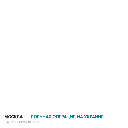
Число жертв атаки БПЛА на Белгород выросло
до пяти
Беспилотные технологии и ИИ на службе у
электросетевых объектов и агрокомплексов
Социальная реклама, АНО «Национальные приоритеты».
ИНН 7725383515 Erid: F7NfYUJCUneVdwcydK6A
Путин вывел "Шереметьево" из
стратегического списка с целью снять
препятствие для приватизации
МОСКВА
ВОЕННАЯ ОПЕРАЦИЯ НА УКРАИНЕ
→
04:31, 10 августа 2026
Количество сбитых на подлете к
Москве беспилотников увеличилось