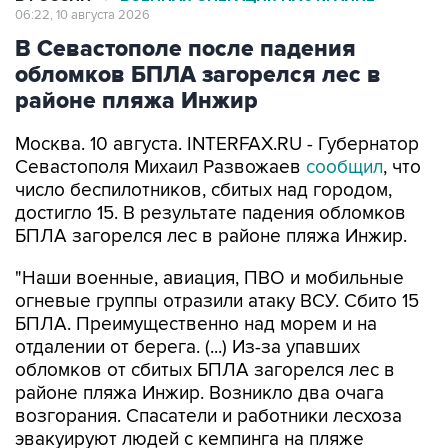
В Севастополе после падения
обломков БПЛА загорелся лес в
районе пляжа Инжир
Москва. 10 августа. INTERFAX.RU - Губернатор
Севастополя Михаил Развожаев
сообщил
, что
число беспилотников, сбитых над городом,
достигло 15. В результате падения обломков
БПЛА загорелся лес в районе пляжа Инжир.
"Наши военные, авиация, ПВО и мобильные
огневые группы отразили атаку ВСУ. Сбито 15
БПЛА. Преимущественно над морем и на
отдалении от берега. (...) Из-за упавших
обломков от сбитых БПЛА загорелся лес в
районе пляжа Инжир. Возникло два очага
возгорания. Спасатели и работники лесхоза
эвакуируют людей с кемпинга на пляже
Инжир", - написал он в своем Мах-канале в
понедельник.