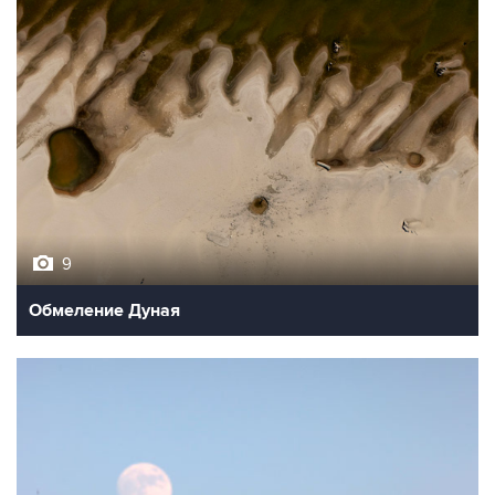
9
Обмеление Дуная