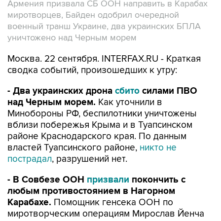
Армения призвала СБ ООН направить в Карабах
миротворцев, Байден одобрил очередной
военный транш Украине, два украинских БПЛА
уничтожено над Черным морем
Москва. 22 сентября. INTERFAX.RU - Краткая
сводка событий, произошедших к утру:
- Два украинских дрона
сбито
силами ПВО
над Черным морем.
Как уточнили в
Минобороны РФ, беспилотники уничтожены
вблизи побережья Крыма и в Туапсинском
районе Краснодарского края. По данным
властей Туапсинского районе,
никто не
пострадал
, разрушений нет.
- В Совбезе ООН
призвали
покончить с
любым противостоянием в Нагорном
Карабахе.
Помощник генсека ООН по
миротворческим операциям Мирослав Йенча