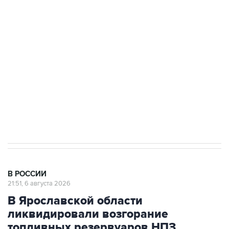
подростков, готовивших теракт на объекте
Росгвардии
Как российские медицинские технологии
выходят на мировые рынки
Социальная реклама, АНО «Национальные приоритеты».
ИНН 7725383515 Erid: F7NfYUJCUneVdTRF8PRs
Аксенов сообщил о четвертом погибшем в
результате атаки ВСУ на Крым
В РОССИИ
21:51, 6 августа 2026
В Ярославской области
ликвидировали возгорание
топливных резервуаров НПЗ