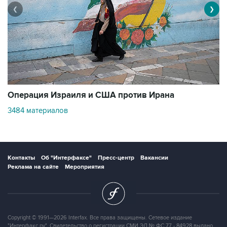
❮
❯
В
Операция Израиля и США против Ирана
1
3484 материалов
Контакты
Об "Интерфаксе"
Пресс-центр
Вакансии
Реклама на сайте
Мероприятия
Copyright © 1991—2026 Interfax. Все права защищены. Сетевое издание
"Интерфакс.ру". Свидетельство о регистрации СМИ ЭЛ № ФС 77 - 84928 выдано