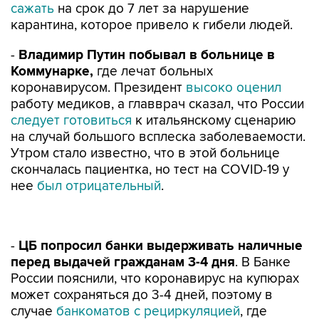
сажать
на срок до 7 лет за нарушение
карантина, которое привело к гибели людей.
-
Владимир Путин побывал в больнице в
Коммунарке,
где лечат больных
коронавирусом. Президент
высоко оценил
работу медиков, а главврач сказал, что России
следует готовиться
к итальянскому сценарию
на случай большого всплеска заболеваемости.
Утром стало известно, что в этой больнице
скончалась пациентка, но тест на COVID-19 у
нее
был отрицательный
.
-
ЦБ попросил банки выдерживать наличные
перед выдачей гражданам 3-4 дня
. В Банке
России пояснили, что коронавирус на купюрах
может сохраняться до 3-4 дней, поэтому в
случае
банкоматов с рециркуляцией
, где
клиенту могут выдать банкноты, которые
ранее сдал другой человек, эту функцию