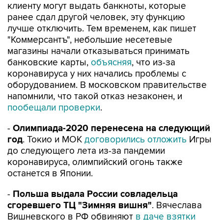
лучше отключить. Тем временем, как пишет
"Коммерсантъ", небольшие несетевые
магазины начали отказываться принимать
банковские карты,
объясняя
, что из-за
коронавируса у них начались проблемы с
оборудованием. В московском правительстве
напомнили, что такой отказ незаконен, и
пообещали проверки
.
-
Олимпиада-2020 перенесена на следующий
год
. Токио и МОК
договорились отложить
Игры
до следующего лета из-за пандемии
коронавируса, олимпийский огонь также
останется в Японии.
-
Польша выдала России совладельца
сгоревшего ТЦ "Зимняя вишня"
. Вячеслава
Вишневского в РФ обвиняют
в даче взятки
при строительстве ТРЦ, при пожаре в котором
погибли 60 человек. По версии следствия,