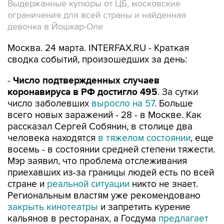
Выдержанные купюры от ЦБ, московские
ограничения для всей страны и найденная
девочка в Йошкар-Оле
Москва. 24 марта. INTERFAX.RU - Краткая
сводка событий, произошедших за день:
-
Число подтвержденных случаев
коронавируса в РФ достигло 495
. За сутки
число заболевших
выросло на 57
. Больше
всего новых заражений - 28 - в Москве. Как
рассказал Сергей Собянин, в столице два
человека находятся
в тяжелом состоянии
, еще
восемь - в состоянии средней степени тяжести.
Мэр заявил, что проблема отслеживания
приехавших из-за границы людей есть по всей
стране и
реальной ситуации
никто не знает.
Региональным властям уже рекомендовано
закрыть кинотеатры
и запретить курение
кальянов в ресторанах, а Госдума
предлагает