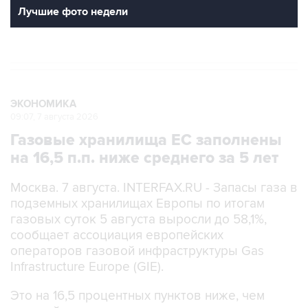
ЭКОНОМИКА
09:07, 7 августа 2026
Газовые хранилища ЕС заполнены
на 16,5 п.п. ниже среднего за 5 лет
Москва. 7 августа. INTERFAX.RU - Запасы газа в
подземных хранилищах Европы по итогам
газовых суток 5 августа выросли до 58,1%,
сообщает ассоциация европейских
операторов газовой инфраструктуры Gas
Infrastructure Europe (GIE).
Это на 16,5 процентных пунктов ниже, чем
средний показатель на эту дату за последние
пять лет.