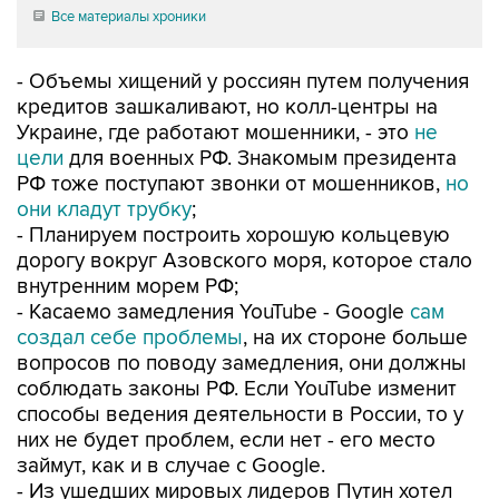
- Объемы хищений у россиян путем получения
кредитов зашкаливают, но колл-центры на
Украине, где работают мошенники, - это
не
цели
для военных РФ. Знакомым президента
РФ тоже поступают звонки от мошенников,
но
они кладут трубку
;
- Планируем построить хорошую кольцевую
дорогу вокруг Азовского моря, которое стало
внутренним морем РФ;
- Касаемо замедления YouTube - Google
сам
создал себе проблемы
, на их стороне больше
вопросов по поводу замедления, они должны
соблюдать законы РФ. Если YouTube изменит
способы ведения деятельности в Pоссии, то у
них не будет проблем, если нет - его место
займут, как и в случае с Google.
- Из ушедших мировых лидеров Путин хотел
бы пообщаться с Гельмутом Колем, Жаком