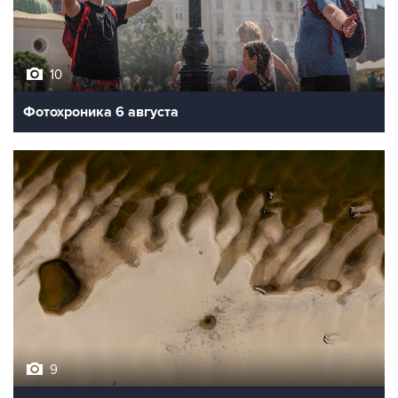
10
Фотохроника 6 августа
9
Обмеление Дуная