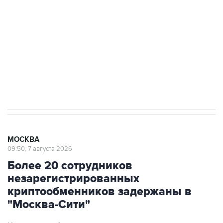
электросетевых объектов и агрокомплексов
Социальная реклама, АНО «Национальные приоритеты».
ИНН 7725383515 Erid: F7NfYUJCUneVdwcydK6A
Аксенов сообщил о четвертом погибшем в
результате атаки ВСУ на Крым
МОСКВА
09:50, 7 августа 2026
Более 20 сотрудников
незарегистрированных
криптообменников задержаны в
"Москва-Сити"
Через эти обменники украинские колл-центры
легализовывали деньги жертв телефонных