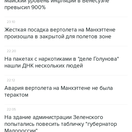
Майский уровень инфляции в Венесуэле
превысил 900%
23:10
Жесткая посадка вертолета на Манхэттене
произошла в закрытой для полетов зоне
22:20
На пакетах с наркотиками в "деле Голунова"
нашли ДНК нескольких людей
22:12
Авария вертолета на Манхэттене не была
терактом
22:05
На здание администрации Зеленского
попытались повесить табличку "губернатор
Малороссии"