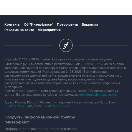
Контакты
Об "Интерфаксе"
Пресс-центр
Вакансии
Реклама на сайте
Мероприятия
Copyright © 1991—2026 Interfax. Все права защищены. Сетевое издание
"Интерфакс.ру". Свидетельство о регистрации СМИ ЭЛ № ФС 77 - 84928 выдано
Федеральной службой по надзору в сфере связи, информационных технологий и
массовых коммуникаций (Роскомнадзор) 21.03.2023. Вся информация,
размещенная на данном веб-сайте, предназначена только для персонального
пользования и не подлежит дальнейшему воспроизведению и/или
распространению в какой-либо форме, иначе как с письменного разрешения
Интерфакса.
Сайт Interfax.ru (далее – сайт) использует файлы cookie. Продолжая работу с
сайтом, Вы соглашаетесь на сбор и последующую
обработку файлов cookie
.
Адрес: Россия, 127006, Москва, 1-я Тверская-Ямская улица, дом 2, стр.1, тел.:
+7 (499) 250-98-40
, факс:
+7 (499) 250-97-27
Продукты информационной группы
"Интерфакс"
Информация о компаниях, товарах и людях