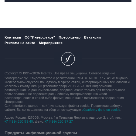
Контакты
Об "Интерфаксе"
Пресс-центр
Вакансии
Реклама на сайте
Мероприятия
Copyright © 1991—2026 Interfax. Все права защищены. Сетевое издание
"Интерфакс.ру". Свидетельство о регистрации СМИ ЭЛ № ФС 77 - 84928 выдано
Федеральной службой по надзору в сфере связи, информационных технологий и
массовых коммуникаций (Роскомнадзор) 21.03.2023. Вся информация,
размещенная на данном веб-сайте, предназначена только для персонального
пользования и не подлежит дальнейшему воспроизведению и/или
распространению в какой-либо форме, иначе как с письменного разрешения
Интерфакса.
Сайт Interfax.ru (далее – сайт) использует файлы cookie. Продолжая работу с
сайтом, Вы соглашаетесь на сбор и последующую
обработку файлов cookie
.
Адрес: Россия, 127006, Москва, 1-я Тверская-Ямская улица, дом 2, стр.1, тел.:
+7 (499) 250-98-40
, факс:
+7 (499) 250-97-27
Продукты информационной группы