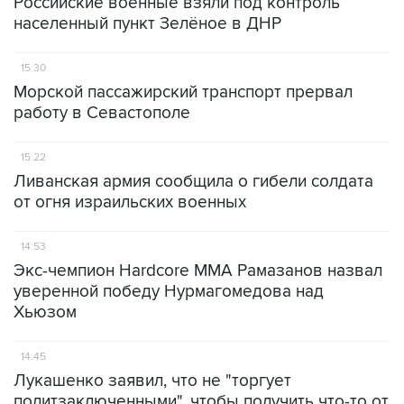
Российские военные взяли под контроль
населенный пункт Зелёное в ДНР
15:30
Морской пассажирский транспорт прервал
работу в Севастополе
15:22
Ливанская армия сообщила о гибели солдата
от огня израильских военных
14:53
Экс-чемпион Hardcore MMA Рамазанов назвал
уверенной победу Нурмагомедова над
Хьюзом
14:45
Лукашенко заявил, что не "торгует
политзаключенными", чтобы получить что-то от