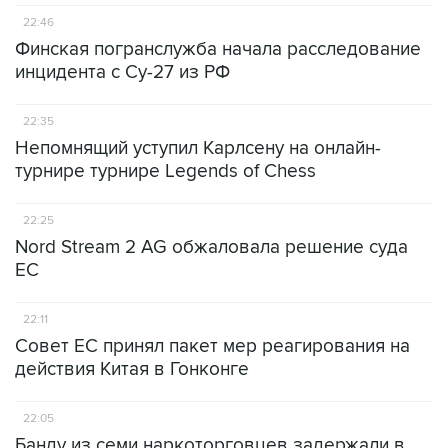
22:46
Финская погранслужба начала расследование
инцидента с Су-27 из РФ
22:35
Непомнящий уступил Карлсену на онлайн-
турнире турнире Legends of Chess
22:25
Nord Stream 2 AG обжаловала решение суда
ЕС
22:11
Совет ЕС принял пакет мер реагирования на
действия Китая в Гонконге
22:05
Банду из семи наркоторговцев задержали в