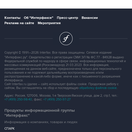
Контакты
Об "Интерфаксе"
Пресс-центр
Вакансии
Реклама на сайте
Мероприятия
Copyright © 1991—2026 Interfax. Все права защищены. Сетевое издание
"Интерфакс.ру". Свидетельство о регистрации СМИ ЭЛ № ФС 77 - 84928 выдано
Федеральной службой по надзору в сфере связи, информационных технологий и
массовых коммуникаций (Роскомнадзор) 21.03.2023. Вся информация,
размещенная на данном веб-сайте, предназначена только для персонального
пользования и не подлежит дальнейшему воспроизведению и/или
распространению в какой-либо форме, иначе как с письменного разрешения
Интерфакса.
Сайт Interfax.ru (далее – сайт) использует файлы cookie. Продолжая работу с
сайтом, Вы соглашаетесь на сбор и последующую
обработку файлов cookie
.
Адрес: Россия, 127006, Москва, 1-я Тверская-Ямская улица, дом 2, стр.1, тел.:
+7 (499) 250-98-40
, факс:
+7 (499) 250-97-27
Продукты информационной группы
"Интерфакс"
Информация о компаниях, товарах и людях
СПАРК