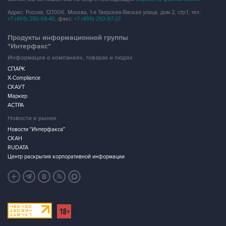
Адрес: Россия, 127006, Москва, 1-я Тверская-Ямская улица, дом 2, стр.1, тел.:
+7 (499) 250-98-40
, факс:
+7 (499) 250-97-27
Продукты информационной группы
"Интерфакс"
Информация о компаниях, товарах и людях
СПАРК
X-Compliance
СКАУТ
Маркер
АСТРА
Новости и рынки
Новости "Интерфакса"
СКАН
RUDATA
Центр раскрытия корпоративной информации