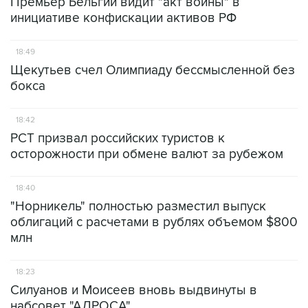
Премьер Бельгии видит "акт войны" в
инициативе конфискации активов РФ
18:49
Щекутьев счел Олимпиаду бессмысленной без
бокса
18:42
РСТ призвал российских туристов к
осторожности при обмене валют за рубежом
18:40
"Норникель" полностью разместил выпуск
облигаций с расчетами в рублях объемом $800
млн
18:23
Силуанов и Моисеев вновь выдвинуты в
набсовет "АЛРОСА"