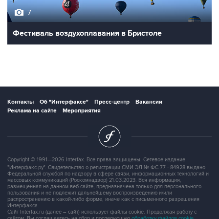
7
Фестиваль воздухоплавания в Бристоле
Контакты
Об "Интерфаксе"
Пресс-центр
Вакансии
Реклама на сайте
Мероприятия
Copyright © 1991—2026 Interfax. Все права защищены. Сетевое издание
"Интерфакс.ру". Свидетельство о регистрации СМИ ЭЛ № ФС 77 - 84928 выдано
Федеральной службой по надзору в сфере связи, информационных технологий и
массовых коммуникаций (Роскомнадзор) 21.03.2023. Вся информация,
размещенная на данном веб-сайте, предназначена только для персонального
пользования и не подлежит дальнейшему воспроизведению и/или
распространению в какой-либо форме, иначе как с письменного разрешения
Интерфакса.
Сайт Interfax.ru (далее – сайт) использует файлы cookie. Продолжая работу с
сайтом, Вы соглашаетесь на сбор и последующую
обработку файлов cookie
.